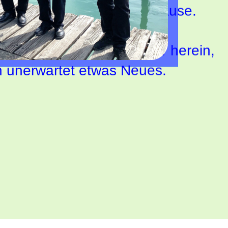
mber haben wir Urlaubspause.
ne immer mal wieder hier herein, 
ch unerwartet etwas Neues.