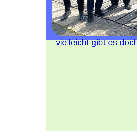
Im August und Septe
Schauen Sie aber ger
vielleicht gibt es do