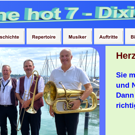
Her
Sie m
und 
Dann 
richti